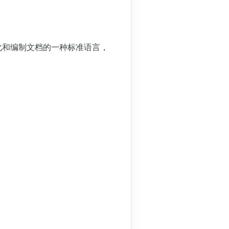
4. 顺序图 sequence dia
5. 用例图 use case diag
三、如何选择哪种图来表达
、可视化和编制文档的一种标准语言，
1. 顺序图的特点
2. 活动图的特点
3. 状态机图的特点
四、如何把控画图的粒度？