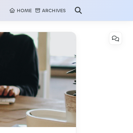
HOME
ARCHIVES
On this page
产
品
必
懂
UML
图
一、产品经理是否有必要学
二、如何学习UML？
1. 类图 class diagram
2. 活动图 activity diagr
3. 状态机图 state machin