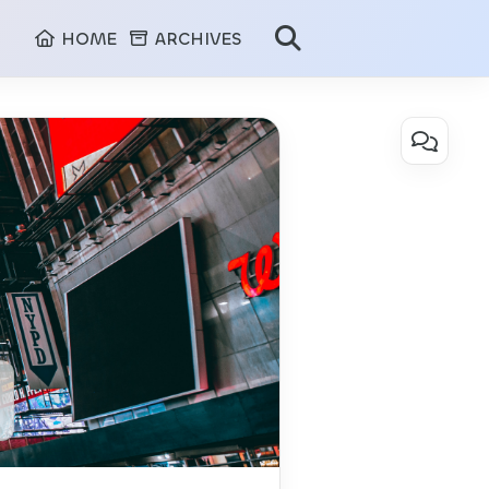
HOME
ARCHIVES
On this page
5
个
方
面，
快
速
了
解
SaaS
产
品。