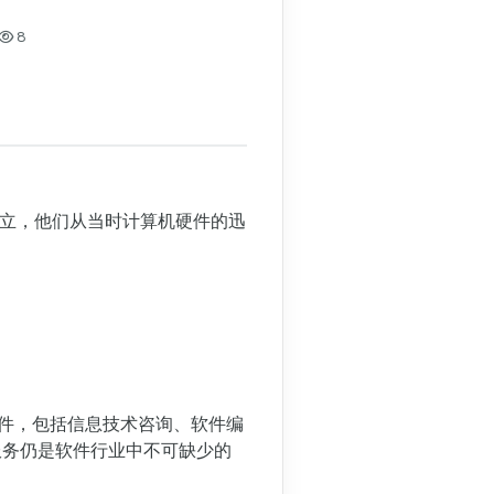
一、发展历史
二、SaaS分类
8
三、商业模式
1. 目标市场
2. 产品定位
四、产品发展趋势
五、SaaS产品的价值
1. 企业客户对SaaS的价
在美国成立，他们从当时计算机硬件的迅
2. SaaS价值感知的三个
3. 客户成功的职责
。
软件，包括信息技术咨询、软件编
服务仍是软件行业中不可缺少的