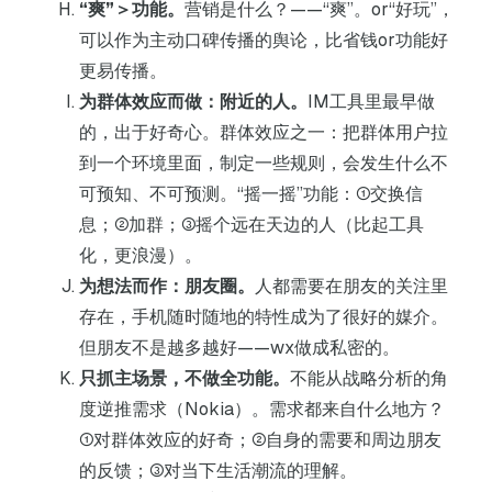
“爽”＞功能。
营销是什么？——“爽”。or“好玩”，
可以作为主动口碑传播的舆论，比省钱or功能好
更易传播。
为群体效应而做：附近的人。
IM工具里最早做
的，出于好奇心。群体效应之一：把群体用户拉
到一个环境里面，制定一些规则，会发生什么不
可预知、不可预测。“摇一摇”功能：①交换信
息；②加群；③摇个远在天边的人（比起工具
化，更浪漫）。
为想法而作：朋友圈。
人都需要在朋友的关注里
存在，手机随时随地的特性成为了很好的媒介。
但朋友不是越多越好——wx做成私密的。
只抓主场景，不做全功能。
不能从战略分析的角
度逆推需求（Nokia）。需求都来自什么地方？
①对群体效应的好奇；②自身的需要和周边朋友
的反馈；③对当下生活潮流的理解。